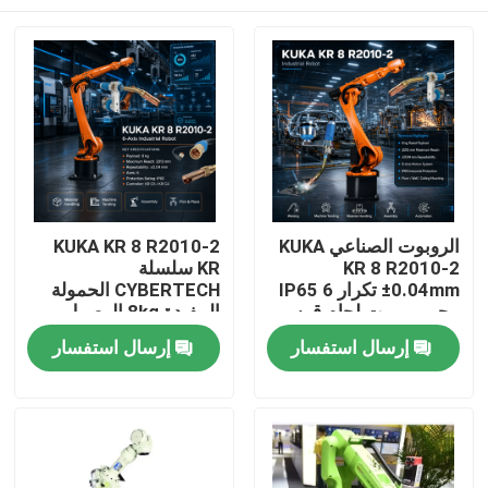
الروبوت الصناعي KUKA
KUKA KR 8 R2010-2
KR 8 R2010-2
KR سلسلة
±0.04mm تكرار IP65 6
CYBERTECH الحمولة
محور روبوت لحام قوس
المفيدة 8kg الوصول
و KR C4 KR C5 KR C5-2
2013mm 6 محور روبوت
المنزل
إرسال استفسار
إرسال استفسار
مجلس إدارة
صناعي TBi RM2 روبوت
مصابيح لحام
المنتجات
فيديوهات