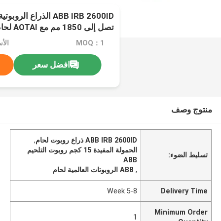
تصل إلى 0
بالهواء بندقية MIG
MOQ：1
الأسعار
افضل سعر
منتوج وصف
ABB IRB 2600ID ذراع روبوت لحام
,
الحمولة المفيدة 15 كجم روبوت التلحيم
تسليط الضوء:
ABB
,
ABB الروبوتات العالمية لحام
5-8 Week
Delivery Time
Minimum Order
1