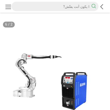
6
/
2