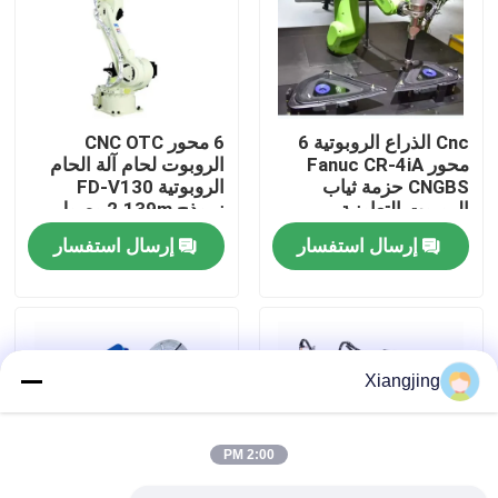
معلومات عنا
جولة في المعمل
Cnc الذراع الروبوتية 6
6 محور CNC OTC
محور Fanuc CR-4iA
الروبوت لحام آلة الحام
CNGBS حزمة ثياب
الروبوتية FD-V130
رقابة جودة
الروبوت التعاونية
نموذج 2.139m وصول
الروبوت لحام
إرسال استفسار
إرسال استفسار
اتصل بنا
مدونة
Xiangjing
اطلب اقتباس
2:00 PM
ذراع روبوت صناعي