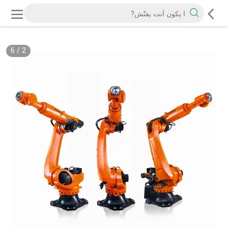
6
/
2