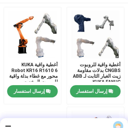
أغطية واقية للروبوت
أغطية واقية KUKA
CNGBS بدلات مقاومة
Robot KR16 R1610 6
زيت الغبار الثابت لـ ABB
محور مع غطاء بدلة واقية
KUKA FANUC
للروبوت المخصص
CNGBS
YASKAWA
المنزل
إرسال استفسار
إرسال استفسار
المنتجات
فيديوهات