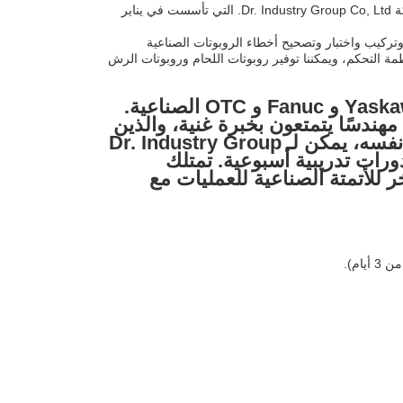
Xiangjing (Shanghai) Mechanical and Electrical Tech Co., Ltd. هي شركة فرعية لشركة Dr. Industry Group Co, Ltd. التي تأسست في يناير
 وتركيب واختبار وتصحيح أخطاء الروبوتات الصناعية
ظمة التحكم، ويمكننا توفير روبوتات اللحام وروبوتات الرش
في الوقت نفسه، نحن وكلاء لروبوتات KUKA و ABB و Yaskawa و Fanuc و OTC الصناعية.
نحن شركاء مهمون لهم في سوق الصين، ولدينا أكثر من 20 مهندسًا يتمتعون بخبرة غنية، والذين
عملوا في ABB أو KUKA لأكثر من 10 سنوات. في الوقت نفسه، يمكن لـ Dr. Industry Group
 KUKA لعملائنا، وهناك دورات تدريبية أسبوعية. تمتلك
الآخر للأتمتة الصناعية للعمليات مع
ام).