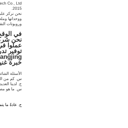
2015.
نحن نركز على 
ووحداتها وملح
وروبوتات النق
خبرة غني
الأسئلة الشائع
س. كم من الو
ج. لدينا العديد
س. ما هو مصط
ج. عادةً ما يتم دفع 30٪ مقدمًا عن طريق T/T، ويتم دف