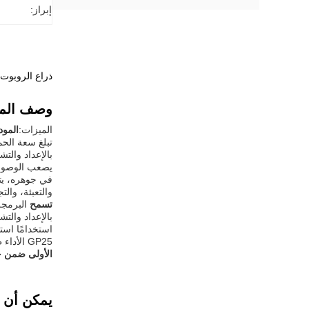
إبراز:
ذراع الروبوت الصناعي Yaskawa GP25 مع حل لحام t
وصف المن
الميزات:
المود
تبلغ سعة الح
بالإعداد والت
يصعب الوصول 
في جوهره، يت
والتعبئة، والتج
تسمح
البرمجة
بالإعداد والت
استخدامًا است
GP25 الأداء طويل الأمد، ومتطلبات الصيانة المنخفضة تعني انخفاض وقت التوقف عن العمل والتكاليف.
الأولى ضمن ح
يمكن أن ت