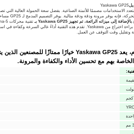
يل
Yaskawa GP25
المتقدم في ال
.
بالإضافة إلى ميزاته الرائعة، تم تجهيز Yaskawa GP25 بـ
تقنية محركات Sigma-5
الحاصلة على براءة اختراع من Yaskawa. تقدم هذه التقنية أداءً عالي ا
 وتقليل وقت التوقف عن العمل.
بشكل عام، يعد Yaskawa GP25 خيارًا ممتازًا 
الخاصة بهم مع تحسين الأداء والكفاءة والمرونة.
نية:
قيمة
YRC
حدة
م