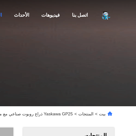
اتصل بنا
فيديوهات
الأحداث
ا
بيت
>
المنتجات
>
Yaskawa GP25 ذراع روبوت صناعي مع ماكينة لحام Megmeet وحل مشاعل كروبوت لحام Mig
المنتجات