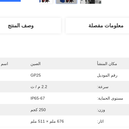
معلومات مفصلة
وصف المنتج
مكان المنشأ
الصين
اسم ا
رقم الموديل
GP25
سرعة:
2.2 م / ث
مستوى الحماية:
IP65-67
وزن:
250 كجم
اثار:
676 ملم × 511 ملم