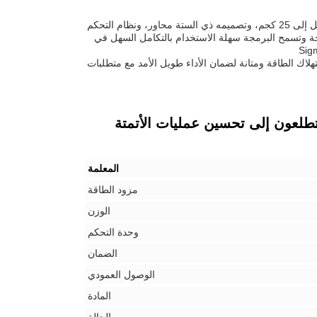
روبوتًا قويًا ومتعدد الاستخدامات مصممًا للأتمتة الصناعية. بفضل سعة الحمولة العالية التي تصل إلى 25 كجم، وتصميمه ذي الستة محاور، ونظام التحكم
حركة، فإنه يوفر مرونة ودقة ودقة مثالية. يوفر التصميم المدمج لـ GP25 مساحة وتسمح البرمجة سهلة الاستخدام بالتكامل السهل في
لسرعة وكفاءة في استهلاك الطاقة ومتانة لضمان الأداء طويل الأمد مع متطلبات
للمصنعين الذين يتطلعون إلى تحسين عمليات الأتمتة
المعلمة
مزود الطاقة
الوزن
وحدة التحكم
الضمان
الوصول العمودي
المادة