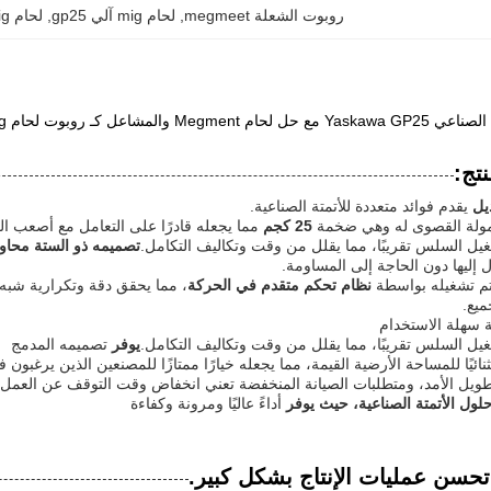
روبوت الشعلة megmeet
, 
لحام mig آلي gp25
, 
لحام mig آلي yaskawa
Megmen والمشاعل كـ روبوت لحام Mig
تج:
يل
يقدم فوائد متعددة للأتمتة الصناعية.
مولة القصوى له وهي ضخمة
25 كجم
مما يجعله قادرًا على التعامل مع أصعب الم
شغيل السلس تقريبًا، مما يقلل من وقت وتكاليف التكامل.
تصميمه ذو الستة محاو
إليها دون الحاجة إلى المساومة.
م تشغيله بواسطة
نظام تحكم متقدم في الحركة
، مما يحقق دقة وتكرارية شبه م
ميع.
 سهلة الاستخدام
شغيل السلس تقريبًا، مما يقلل من وقت وتكاليف التكامل.
يوفر
تصميمه المدمج
ثنائيًا للمساحة الأرضية القيمة، مما يجعله خيارًا ممتازًا للمصنعين الذين يرغبو
لول الأتمتة الصناعية، حيث يوفر
أداءً عاليًا ومرونة وكفاءة
حسن عمليات الإنتاج بشكل كبير.