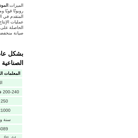
الميزات:
المود
عمليات الإنتاج
صيانة منخفضة
الصناعية 
المعلمات الف
ال
200-240 فولت
250 كجم
1000
سنة وا
3089 م