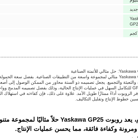
نيوم
جديد
Yas
GP2
روبوت Yaskawa GP25 مثالي لمجموعة واسعة من التطبيقات الصناعية. بفضل سعة ا
ة والتعبئة والتجميع. يجعل تصميمه ذو الستة محاور من الممكن الوصول إلى أصعب
تم تصميم GP25 للتكامل السهل في عمليات الإنتاج الحالية، وذلك بفضل تصميمه المدمج 
فر الروبوت أداءً ممتازًا طويل الأمد. علاوة على ذلك، فإن كفاءته في استهلاك 
ين خطوط الإنتاج وتقليل التكاليف.
في الختام، يعد روبوت Yaskawa GP25 حلاً
ً ومرونة وكفاءة فائقة، مما يحسن عمليات الإنتاج.