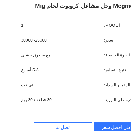
الـ MOQ:
1
سعر:
25000~30000
العبوة القياسية:
مع صندوق خشبي
فترة التسليم:
5-8 أسبوع
لدفع او السداد:
تي / ت
رة على التوريد:
30 قطعة / 30 يوم
لى افضل سعر
اتصل بنا