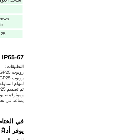
سبائك الألوم
kawa
5
25 كجم
IP65-67
التطبيقات:
روبوت Yaskawa GP25: حل مثالي للأتمتة الصناعية
لمهام المناول
وموثوقيته، يو
يساعد في تحس
يوفر أداء