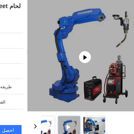
لحام Megmeet وحل مشاعل كروبوت لحام Mig
طريقة ا
القد
احصل ع