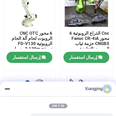
معلومات عنا
جولة في المعمل
Cnc الذراع الروبوتية 6
6 محور CNC OTC
محور Fanuc CR-4iA
الروبوت لحام آلة الحام
CNGBS حزمة ثياب
الروبوتية FD-V130
رقابة جودة
الروبوت التعاونية
نموذج 2.139m وصول
الروبوت لحام
إرسال استفسار
إرسال استفسار
اتصل بنا
مدونة
Xiangjing
اطلب اقتباس
7:36 AM
ذراع روبوت صناعي