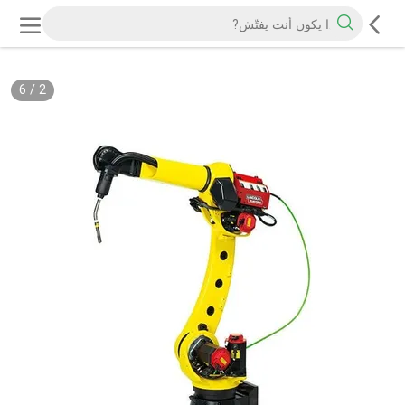
6
/
2