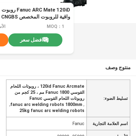
ARC Mate 120iD
واقية للروبوت المخصص CNGBS
MOQ：1
الأسعار
افضل سعر
منتوج وصف
120id Fanuc Arcmate ، روبوتات اللحام
القوسي Fanuc 1800 مم ، 25 كجم من
تسليط الضوء:
روبوتات اللحام القوسي Fanuc
,
fanuc arc welding robots 1800mm
,
25kg fanuc arc welding robots
اسم العلامة التجارية
Fanuc