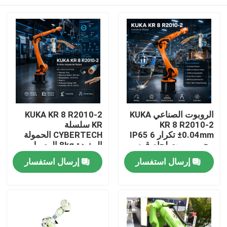
الروبوت الصناعي KUKA
KUKA KR 8 R2010-2
KR 8 R2010-2
KR سلسلة
±0.04mm تكرار IP65 6
CYBERTECH الحمولة
محور روبوت لحام قوس
المفيدة 8kg الوصول
و KR C4 KR C5 KR C5-2
2013mm 6 محور روبوت
المنزل
إرسال استفسار
إرسال استفسار
مجلس إدارة
صناعي TBi RM2 روبوت
مصابيح لحام
المنتجات
فيديوهات