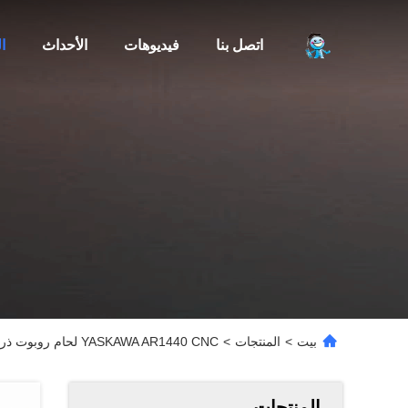
اتصل بنا
فيديوهات
الأحداث
ا
بيت
>
المنتجات
>
YASKAWA AR1440 CNC لحام روبوت ذراع الليزر قطع قوس لحام روبوت الألومنيوم الفولاذ المقاوم للصدأ التلقائي لحام روبوت
المنتجات