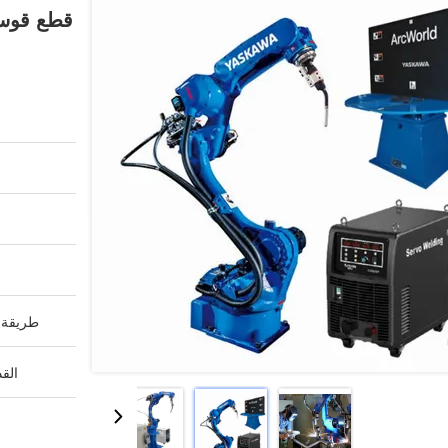
قطع قوس ل
طريقة ا
القد