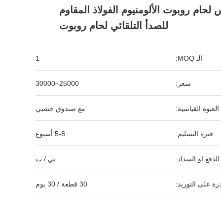
حام روبوت الألومنيوم الفولاذ المقاوم
للصدأ التلقائي لحام روبوت
الـ MOQ:
1
سعر:
25000~30000
العبوة القياسية:
مع صندوق خشبي
فترة التسليم:
5-8 أسبوع
لدفع او السداد:
تي / ت
رة على التوريد:
30 قطعة / 30 يوم