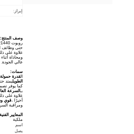
إبراز:
وصف المنتج:
حتى وظائف الل
علاوة على ذلك
ومحاذاة أثناء
عالي الجودة.
سمات:
ال
قدرة حمولة 
الطويل
يمتد حتى 4.2 متر ، مما يسمح له بالوصول إلى الأشياء وتحريكها في المناط
كما يوفر تصمي
بـ
السرعة العال
علاوة على ذلك
أخيرًا ،
قوي ود
ومراقبة السر
المعايير الفنية
ملكية
اسم
يصل