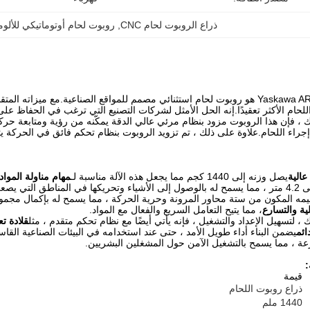
ذراع الروبوت لحام CNC
, 
روبوت لحام أوتوماتيكي للألوم
روبوت Yaskawa AR1440 هو روبوت لحام استثنائي مصمم للمواقع الصناعية.مع ميز
حام الأكثر تعقيدًا.إنه الحل الأمثل لشركات التصنيع التي ترغب في الحفاظ على 
 ، فإن هذا الروبوت مزود بنظام مرئي عالي الدقة يمكّنه من رؤية ومتابعة حرك
 إجراء اللحام.علاوة على ذلك ، تم تزويد الروبوت بنظام تحكم فائق في الحركة ي
عالية
يصل وزنه إلى 1440 كجم مما يجعل هذه الآلة مناسبة لـ
مهام مناولة المواد 
ق التي يصعب الوصول إليها.
مه المكون من ستة محاور المرونة وحرية الحركة ، مما يسمح له بإكمال مجموع
ية والتسارع
، مما يتيح التعامل السريع والفعال مع المواد.
 ، لتسهيل الإعداد والتشغيل ، فإنه يأتي أيضًا مع نظام تحكم متقدم ، مثل
قلادة ت
ائم
يضمن البناء أداء طويل الأمد ، حتى عند استخدامه في البيئات الصناعية القاسي
عة ، مما يسمح بالتشغيل الآمن حول المشغلين البشريين.
:
قيمة
ذراع روبوت اللحام
1440 ملم