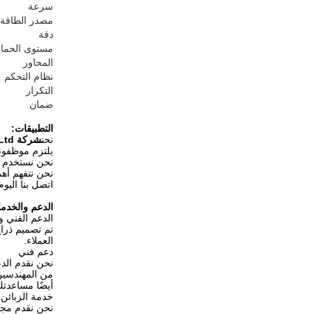
سرعة
مصدر الطاقة
دقة
مستوى الحماي
المحاور
نظام التحكم
التكرار
ضمان
التطبيقات:
نحن
شركة ARC Welding Service Co.، Ltd.
يلتزم موظفون
نحن نستخدم أح
نحن نتفهم أه
اتصل بنا اليو
الدعم والخدم
الدعم الفني و
تم تصميم ذراع
العملاء.
دعم فني
من المهندسين 
أيضًا مساعدت
خدمة الزبائن
نحن نقدم مجمو