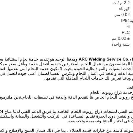
2.2 م / ث
كهرباء
0.02 مم
ة
IP54
6
PLC
± 0.02 مم
سنة واحدة
وهدفنا الوحيد هو تقديم خدمة لحام استثنائية 
ا المتخصصون من عمال اللحام المحترفين بتقديم أفضل خدمة وبأقل سعر ممك
دث التقنيات والمواد عالية الجودة بحيث لا تكون خدمة اللحام التي نقدمها اقتصا
مية الدقة والدقة في أعمال اللحام ونكرس أنفسنا لضمان أعلى جودة للعمل في
م ودعنا نعرض لك خدمات اللحام المذهلة التي نقدمها.
ات:
خدمة ذراع روبوت اللحام
 روبوت اللحام الخاص بنا لتقديم الدقة والدقة في تطبيقات اللحام.نحن ملتزمو
والفنيين ذوي الخبرة تقديم المساعدة في التركيب والتشغيل والصيانة واستكشا
ك في اختيار المنتج وتصميمه وتخصيصه.
عة كاملة من خيارات خدمة العملاء ، بما في ذلك ضمان المنتج والإصلاح والاست