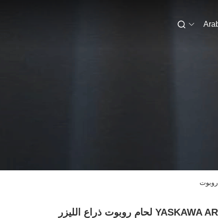
Ara
YASKAWA AR1440 CNC لحام روبوت ذراع الليزر