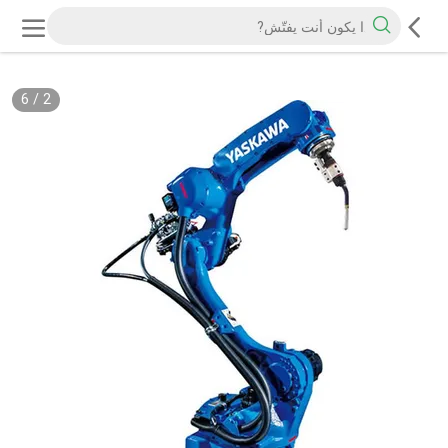
6
/
2