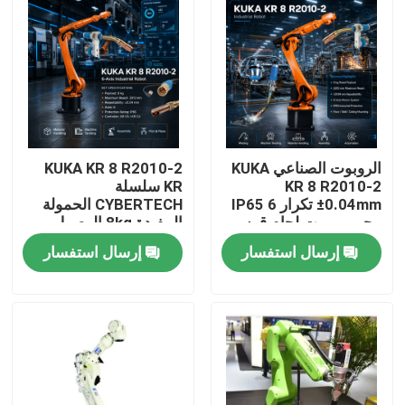
الروبوت الصناعي KUKA
KUKA KR 8 R2010-2
KR 8 R2010-2
KR سلسلة
±0.04mm تكرار IP65 6
CYBERTECH الحمولة
محور روبوت لحام قوس
المفيدة 8kg الوصول
و KR C4 KR C5 KR C5-2
2013mm 6 محور روبوت
إرسال استفسار
إرسال استفسار
مجلس إدارة
صناعي TBi RM2 روبوت
مصابيح لحام
المنزل
المنتجات
فيديوهات