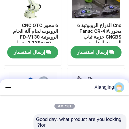
معلومات عنا
Cnc الذراع الروبوتية 6
6 محور CNC OTC
محور Fanuc CR-4iA
الروبوت لحام آلة الحام
جولة في المعمل
CNGBS حزمة ثياب
الروبوتية FD-V130
الروبوت التعاونية
نموذج 2.139m وصول
الروبوت لحام
إرسال استفسار
إرسال استفسار
رقابة جودة
اتصل بنا
Xiangjing
مدونة
7:01 AM
اطلب اقتباس
Good day, what product are you looking 
for?
ذراع روبوت صناعي
روبوت Fanuc الصناعي
YASKAWA AR1440 6