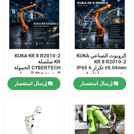
الروبوت الصناعي KUKA
KUKA KR 8 R2010-2
KR 8 R2010-2
KR سلسلة
±0.04mm تكرار IP65 6
CYBERTECH الحمولة
محور روبوت لحام قوس
المفيدة 8kg الوصول
و KR C4 KR C5 KR C5-2
2013mm 6 محور روبوت
إرسال استفسار
إرسال استفسار
مجلس إدارة
صناعي TBi RM2 روبوت
مصابيح لحام
المنزل
المنتجات
فيديوهات