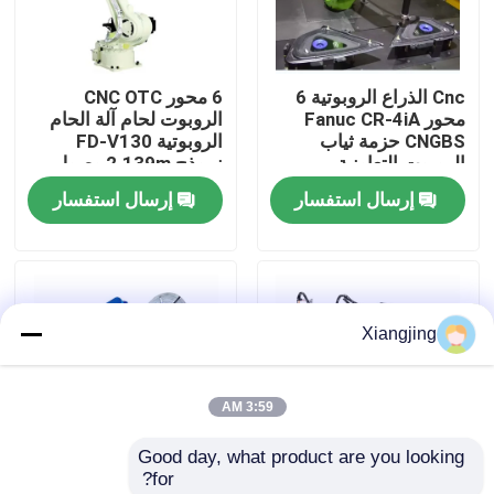
معلومات عنا
Cnc الذراع الروبوتية 6
6 محور CNC OTC
محور Fanuc CR-4iA
الروبوت لحام آلة الحام
جولة في المعمل
CNGBS حزمة ثياب
الروبوتية FD-V130
الروبوت التعاونية
نموذج 2.139m وصول
الروبوت لحام
إرسال استفسار
إرسال استفسار
رقابة جودة
اتصل بنا
Xiangjing
مدونة
3:59 AM
اطلب اقتباس
Good day, what product are you looking 
for?
ذراع روبوت صناعي
روبوت Fanuc الصناعي
YASKAWA AR1440 6