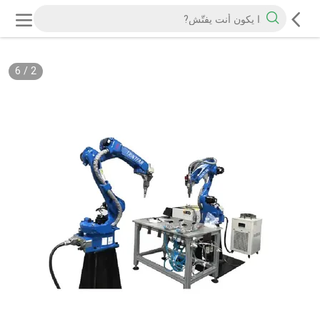
6
/
2