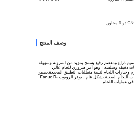
, 
وصف المنتج
حام.يتميز بتصميم ذراع ومعصم رفيع يسمح بمزيد من المرونة وسهولة
ات دقيقة وسلسة ، وهو أمر ضروري للحام عالي
 مجموعة من حزم وخيارات اللحام لتلبية متطلبات التطبيق المحددة.يضمن
تصميمها القوي والمواد عالية الجودة أداء موثوقًا وطويل الأمد ، مما يجعلها خيارًا ممتازًا لتطبيقات اللحام الصعبة.بشكل عام ، يوفر الروبوت Fanuc R-