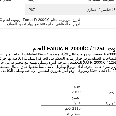
IP67
الذراع الروبوتية لحام Fanuc R-2000iC
, 
روبوت لحام CNC ذو 6 محاور
الروبوت الصناعي لحام MIG مع جهاز تحديد المواقع
Fanuc  للحام
إن Fanuc R-2000iC / 125L هو روبوت عالي الأداء مصمم خصيصًا لتطبيقات الل
مساحات الضيقة.توفر خوارزميات التحكم في الحركة المتقدمة الخاصة بها حرك
الجودة.يعتبر R-2000iC / 125L قابلاً للتخصيص بدرجة كبيرة ويمكن تهيئته مع
 عمليات اللحام.
جديد
 (مم)
3100
الصين
لتجارية
فانوك
1115 كجم
سنة واحدة