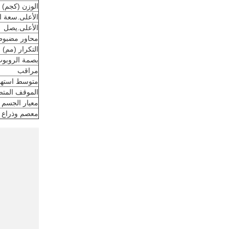
الوزن (كجم)
الأعلى.سعة ا
الأعلى.يصل
محاور مضبوط
التكرار (مم)
بصمة الروبوت
مراقب
متوسط ​​استهل
الموقف المتص
معيار الجسم /
معصم وذراع J3 قياسي / اختياري