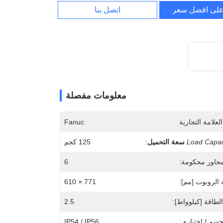
لى افضل سعر
اتصل بنا
معلومات مفصلة
لعلامة التجارية
Fanuc
Load Capac
سعة التحميل
:
125 كجم
حاور محكومة:
6
الروبوت [مم]:
771 × 610
لطاقة [كيلوواط]:
2.5
جسم / اختياري:
IP54 / IP56