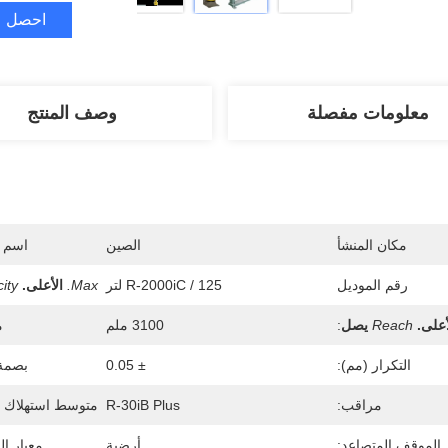
احصل ع
معلومات مفصلة
وصف المنتج
مكان المنشأ
الصين
اسم ا
رقم الموديل
R-2000iC / 125 لتر
Max.
الأعلى.
ity
أعلى.
Reach
يصل
:
3100 ملم
م
التكرار (مم):
± 0.05
بصمة 
مراقب:
R-30iB Plus
متوسط ​​استهلاك ا
الموقف المتصاعد:
أرضية
معيار ال