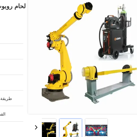
طريقة ا
القد