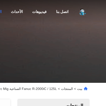
اتصل بنا
فيديوهات
الأحداث
ا
بيت
>
المنتجات
>
Fanuc R-2000iC / 125L الصناعية CNC Arc Mig لحام روبوت ذراع روبوتية 6 محاور مع محدد موضع لروبوت اللحام الأوتوماتيكي
المنتجات