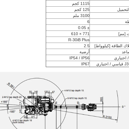
1115 كجم
لتحميل
125 كجم
3100 ملم
ة
6
± 0.05
 [مم]
771 × 610
R-30iB Plus
اك الطاقة [كيلوواط]
2.5
اعد
أرضية
 اختياري
IP54 / IP56
IP67