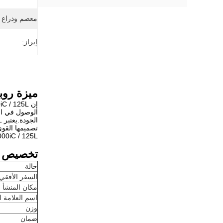
معصم وذراع J3 قياسي / اختياري:
إبراز:
ميزة روبوت R-2000iC / 125L
الوصول في ال
2000iC / 125L أداء لحام دقيقًا وموثوقًا ، وهو أمر ضروري لتحسين الإنتاجية وتقليل التكاليف في
تخصيص
حالة
السفر الأفقي
مكان المنشأ
اسم العلامة ا
وزن
ضمان