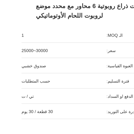
لحام روبوت ذراع روبوتية 6 محاور مع محدد موضع
لروبوت اللحام الأوتوماتيكي
الـ MOQ:
1
سعر:
30000~25000
العبوة القياسية:
صندوق خشبي
فترة التسليم:
حسب المتطلبات
لدفع او السداد:
تي / ت
رة على التوريد:
30 قطعة / 30 يوم