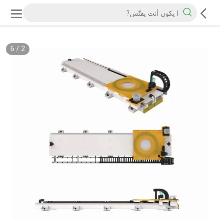
6
/
2