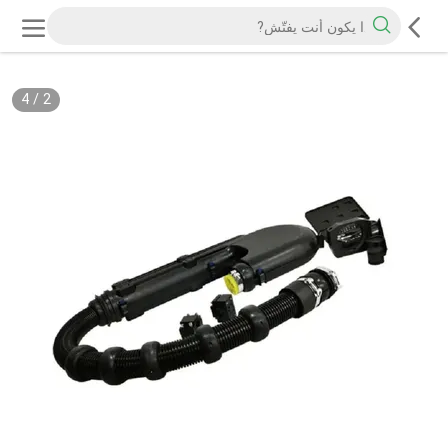
4
/
2