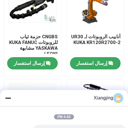
معلومات عنا
جولة في المعمل
أنابيب الروبوتات لـ UR30
CNGBS حزمة ثياب
KUKA KR120R2700-2
للروبوتات KUKA FANUC
YASKAWA مشابهة
رقابة جودة
LEONI
إرسال استفسار
إرسال استفسار
اتصل بنا
مدونة
Xiangjing
اطلب اقتباس
4:40 PM
ذراع روبوت صناعي