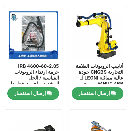
أنابيب الروبوتات العلامة
IRB 4600-60-2.05
التجارية CNGBS جودة
حزمة ارتداء الروبوتات
عالية مماثلة LEONI لـ
القياسية / الحل
FANUC ABB روبوت
المخصص لحزمة خطوط
الأنابيب من محور واحد
المنزل
إرسال استفسار
إرسال استفسار
إلى ستة محاور
المنتجات
فيديوهات