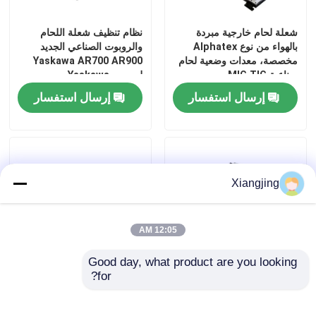
شعلة لحام خارجية مبردة
نظام تنظيف شعلة اللحام
بالهواء من نوع Alphatex
والروبوت الصناعي الجديد
مخصصة، معدات وضعية لحام
Yaskawa AR700 AR900
صناعية MIG TIG
لروبوت Yaskawa
إرسال استفسار
إرسال استفسار
Xiangjing
12:05 AM
Good day, what product are you looking 
for?
كواساكي RS010N 6 محور
الروبوت الصناعي OTC FD-
الذراع الروبوتية مع CNGBS
B6L مع وصول 2008MM مع
تحديد المواقع لحام للروبوت
أجهزة لحام ARC وآلة لحام