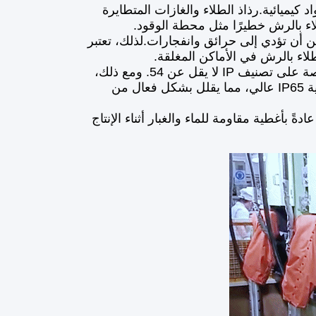
كيميائية.رذاذ الطلاء والغازات المتطايرة
طلاء بالرش خطيرًا مثل محطة الوقود.
كن أن تؤدي إلى حرائق وانفجارات.لذلك، تعتبر
لاء بالرش في الأماكن المغلقة.
بشكل عام، يجب أن تحصل الروبوتات المستخدمة في بيئات العمل الخاصة على تصنيف IP لا يقل عن 54. ومع ذلك،
فإن الروبوتات التعاونية المقاومة للانفجار من AUBO تتميز بمستوى حماية IP65 عالي، مما يقلل بشكل فعال من
ةً بأغطية مقاومة للماء والغبار أثناء الإنتاج