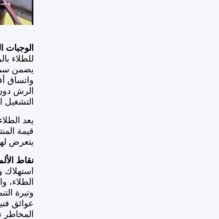
الوجبات ال
للطلاء ب
واتساق أف
التشغيل ال
يعد الطلا
قيمة المن
يتعرض لها 
نقاط الأل
استهلاك و
الطلاء، و
وتيرة التن
عوائق فني
المخاطر ت