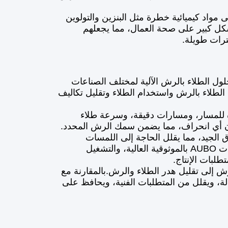
مواد كيميائية خطرة مثل البنزين والتولوين
بشكل كبير على صحة العمال، مما يجعلهم
ترات طويلة.
فير حلول الطلاء بالرش الآلية لمختلف الصناعات
لطلاء بالرش واستخدام الطلاء وتقليل تكاليف
تات AUBO بإمكانية تكرار ممتازة للمسار، ومسارات دقيقة، وسرعة طلاء
 أي انحراف، مما يضمن سمك الرش المحدد.
ق الجيد، مما يقلل الحاجة إلى اللمسات
اليدوية.يمكن تعديل معلمات الطلاء بالرش دون توقف الإنتاج.تتميز روبوتات AUBO بالموثوقية العالية، والتشغيل
طلبات الإنتاج.
والطلاء: يؤدي استخدام روبوتات AUBO للطلاء بالرش إلى تقليل هدر الطلاء والرش.بالمقارنة مع
لة، ويقلل من المتطلبات الفنية، ويحافظ على