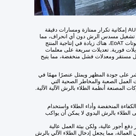
تحسين جودة الطلاء بالرش.توفر روبوتات AUBO إمكانية تكرار ممتازة ومسارات دقيقة
 تشغيل مسدس الرش دون أي انحراف، مما
يضمن سمك الرش المطلوب. تحسين كفاءة الطلاء بالرش باستخدام روبوتات EoAT، هناك زيادة في إنتاجية المنتج
ديلات فورية. تعديلات سريعة على معلمات
وتات EoAT بموثوقية عالية وتشغيل مستقر ومعدلات فشل منخفضة، مما يتيح
شر على جودة المظهر ويمثل عنصرًا مهمًا في
ات العمل الصعبة والمخاطر الصحية التي
ت المصنعة أنظمة الطلاء بالرش الآلية الآلية.
فاءة المنخفضة وأداء الطلاء واستخدام
ى الطلاء بالرش اليدوي لا يمكن أن يواكب
فع أجور عالية، ولكن بيئة العمل عالية
العمالة، مما يجعل إدخال الطلاء الآلي بالرش