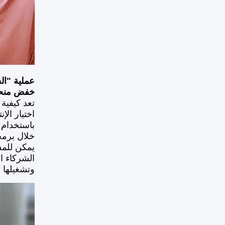
عملية "ال
خفض منحنى
تعد كيفية
اختيار الإ
خلال برمج
الشركاء ا
وتشغيلها ب