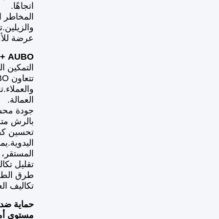
اتجاهًا.
المخاطر ا
والزيلين.
عرضة للأم
AUBO + الشركاء البيئيون
التمكين ال
والعملاء.
العمالة.
بالرش مت
تحسين كفاء
المستقر، 
طرق الطلا
تكاليف الع
حماية ضد 
مستوى أمان